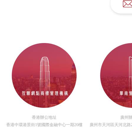
香港辦公地址
廣州
香港中環港景街1號國際金融中心一期20樓
廣州市天河區天河北路23