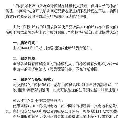
“.商标”域名著力於為全球商標品牌權利人打造一個與自己商標
價值。“.商标”域名可以解決商標品牌在網上網下品牌標誌不統一的
購買假冒商品與服務或誤入釣魚網站而造成的損失。
由於“.商标”域名的註冊規則與使用要求與其它的域名存在很大的
名給予商標品牌所帶來的作用與價值，“.商标”域名註冊管理機構決定推
一、贈送時間：
由2016年1月1日起，贈送活動截止時間另行通知。
二、贈送對象：
全球各國持有商標證書的商標權利人，商標證書有效期不少於一
申請中的商標申請人（憑受理通知書）不在贈送範圍。
三、贈送的“.商标”形式：
此次贈送的“.商标”域名，必須由商標名稱+註冊申請資訊構成。
以“順豐”商標舉例說明，此次可以贈送的註冊詞包括：順豐速運.
可以接受的註冊申請資訊包括：
使用商標名加上商標指定地（如中國的商標證書，指定地名稱為
詞。商標指定地名稱和商標名稱組成註冊詞時，可按照註冊人意願選擇
產品和服務類別：使用商標名加上商標證上的產品和服務類別，