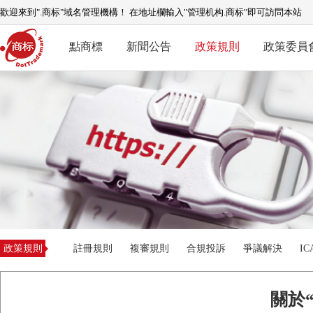
歡迎來到".商标"域名管理機構！ 在地址欄輸入"管理机构.商标"即可訪問本站
點商標
新聞公告
政策規則
政策委員
政策規則
註冊規則
複審規則
合規投訴
爭議解決
I
關於