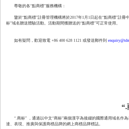
尊敬的各“點商標”服務機構：
鑒於“點商標”註冊管理機構將於2017年1月1日起在“點商標”註冊
标”域名贈送體驗活動。活動期間獲贈送的“點商標”可正常使用。
如有疑問，歡迎致電 +86 400 628 1121 或發送郵件到
enquiry@tdn
“
“.商标” ，通過以中文“商标”兩個漢字為後綴的國際通用域
達、表現、推廣與保護商標品牌的網上商標品牌標誌。