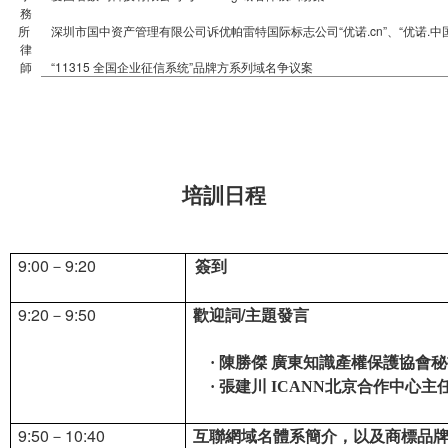
務
所
深圳市国中资产管理有限公司诉优帕雷特国际标志公司“优诺.cn”、“优诺.中
律
師
“11315 全国企业征信系统”品牌方系列域名争议案
培訓日程
9:00
9:20
簽到
－
9:20
－9:50
歡迎詞
/主題發言
·
陳勝傑
廣東知識產權保護協會秘
·
張建川
ICANN
北京合作中心主
9:50
－10:40
互聯網域名體系簡介，以及商標品