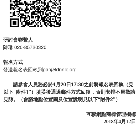
研討會聯繫人
陳琳
020-85720320
報名方式
發送報名表回執到
par@tdnnic.org
請參會人員務必於4月20日17:30之前將報名表回執（見
以下“附件1”）填妥後通過郵件方式回復，否則安排不周敬請
見諒。（會議地點位置圖及位置說明見以下“附件2”）
互聯網點商標管理機構
2018
年
4
月
12
日