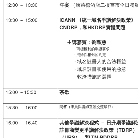
12:30
－ 13:30
午宴
（康萊德酒店二樓嘗市全日餐
13:30
－ 15:00
ICANN 《統一域名爭議解決政策》
CNDRP，和HKDRP實體問題
主講嘉賓：劉耀慈
商標權利的舉證要求
·
混淆性相似的判定
·
域名註冊人的合法權益
·
域名註冊和使用的惡意
·
救濟措施的選擇
·
15:00
－15:30
茶歇
15:30
－ 16:00
問答
（學員與講師互動交流環節）
16:00
16:40
其他爭議解決程式 － 日升期爭議解
－
註冊商變更爭議解決政策（TDRP
（URS），和 TM-PDDRP