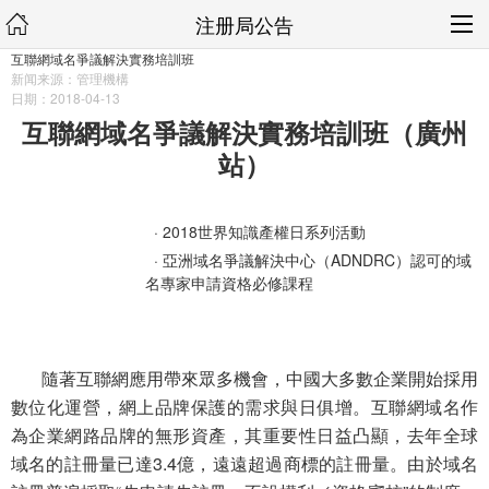
注册局公告
互聯網域名爭議解決實務培訓班
新闻来源：管理機構
日期：2018-04-13
互聯網域名
爭議解決實務培訓班（廣州
站）
·
2018世界知識產權日系列活動
·
亞洲域名爭議解決中心（
ADNDRC
）認可的域
名專家申請資格必修課程
隨著互聯網應用帶來眾多機會，中國大多數企業開始採用
數位化運營，網上品牌保護的需求與日俱增。互聯網域名作
為企業網路品牌的無形資產，其重要性日益凸顯，去年全球
域名的註冊量已達3.4億，遠遠超過商標的註冊量。由於域名