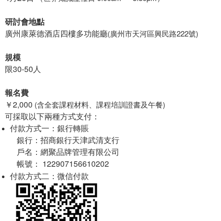
研討會地點
廣州康萊德酒店四樓多功能廳
(廣州市天河區興民路222號)
規模
限
30-50
人
報名費
￥2,000
(含全套課程材料、課程培訓證書及午餐)
可採取以下兩種方式支付：
付款方式一：銀行轉賬
銀行：招商銀行天津武清支行
戶名：網聚品牌管理有限公司
122907156610202
帳號：
付款方式二：微信付款