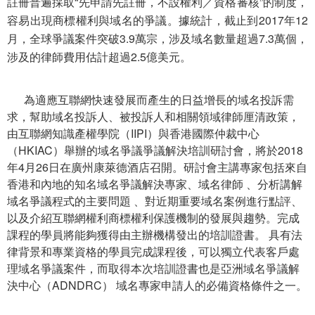
註冊普遍採取“先申請先註冊，不設權利／資格審核”的制度，
容易出現商標權利與域名的爭議。據統計，截止到2017年12
月，全球爭議案件突破3.9萬宗，涉及域名數量超過7.3萬個，
涉及的律師費用估計超過2.5億美元。
為適應互聯網快速發展而產生的日益增長的域名投訴需
求，幫助域名
投訴人、被投訴人和相關領域律師厘清政策，
由互聯網知識產權學院（
IIPI
）與香港國際仲裁中心
（HKIAC）舉辦的
域名
爭議爭議解決培訓研討會，將於
2018
年4月26日在廣州康萊德酒店召開。研討會主講專家包括來自
香港和內地的知名
域名爭議解決專家、域名
律師
、分析講解
域名
爭議程式的主要問題
、對近期重要
域名
案例進行點評、
以及介紹互聯網權利商標權利保護機制的發展與趨勢。完成
課程的學員將能夠獲得由主辦機構發出的培訓證書。
具有法
律背景和專業資格的學員完成課程後，可以獨立代表客戶處
理
域名爭議案件，而取得本次培訓證書也是亞洲域名
爭議解
決中心（
ADNDRC
）
域名專家申請人的必備資格條件之一。