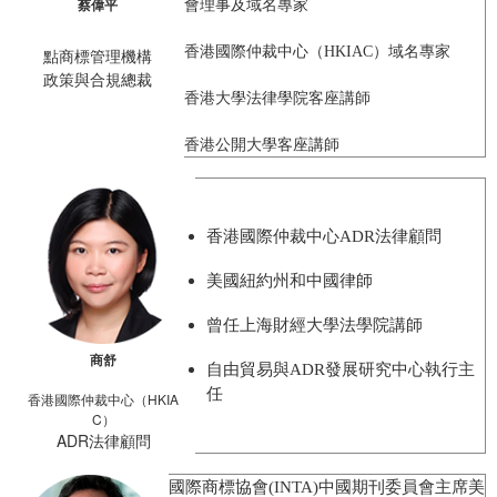
蔡偉平
會理事及
域名
專家
香港國際仲裁中心（
HKIAC）
域名
專家
點商標管理機構
政策與合規總裁
香港大學法律學院客座講師
香港公開大學客座講師
香港國際仲裁中心
ADR法律顧問
美國紐約州和中國律師
曾任上海財經大學法學院講師
商舒
自由貿易與
ADR發展研究中心執行主
任
香港國際仲裁中心（HKIA
C）
ADR法律顧問
國際商標協會
(INTA)中國期刊委員會主席美