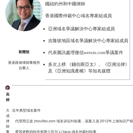
國紐約州和中國律師
香港國際仲裁中心
域名
專家組成員
亞洲
域名
爭議解決中心專家組成員
吉隆玻地區
域名
爭議解決中心專家組成員
劉耀慈
代表騰訊處理微信
weixin.com爭議案件
香港路偉律師事務所
多次上榜
《錢伯斯亞太》、《亞洲法律》
合夥人
及《亞洲知識產權》等知名媒體
高
錆
大
近年典型域名案件
成
律
代理周立波 zhoulibo.com 域名诉讼纠纷案，该案入选 2012年上海知
師
事
爱国者数码科技有限公司与 Li liang 域名仲裁纠纷案