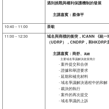
遇到挑戰與權利保護機制的發展
主講嘉賓：蔡偉平
10:40
－11:00
茶歇
11:00
－12:30
域名與商標的衝突，ICANN 《統
（UDRP），CNDRP，和HKDR
主講嘉賓：商舒、
高錆
主要域名爭議解決政策簡介
·
案件提交和合併
·
證據和舉證要求
·
延期和補充材料
·
域名爭議解決過程中的和解
·
裁決的執行
·
案件的再次提交
·
域名爭議的上訴
·