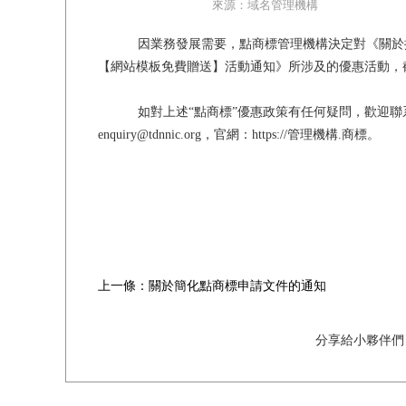
來源：域名管理機構
因業務發展需要，點商標管理機構決定對《關於推
【網站模板免費贈送】活動通知》所涉及的優惠活動，截止日期
如對上述“點商標”優惠政策有任何疑問，歡迎聯系點商
enquiry@tdnnic.org，官網：https://管理機構.商標。
上一條：關於簡化點商標申請文件的通知
分享給小夥伴們