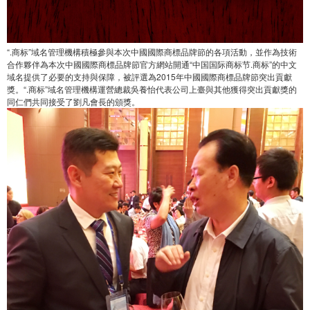
“.商标”域名管理機構積極參與本次中國國際商標品牌節的各項活動，並作為技術
合作夥伴為本次中國國際商標品牌節官方網站開通“中国国际商标节.商标”的中文
域名提供了必要的支持與保障，被評選為2015年中國國際商標品牌節突出貢獻
獎。“.商标”域名管理機構運營總裁吳養怡代表公司上臺與其他獲得突出貢獻獎的
同仁們共同接受了劉凡會長的頒獎。