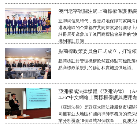
澳門老字號關注網上商標權保護 點
互聯網信息時代，要更好地保障商家與消
港澳地區的企業都在共同探索如何讓線上
註冊局受邀參加了澳門商標協會舉辦的“澳
機制和註冊講
點商標政策委員會正式成立，打造領
點商標註冊管理機構欣然宣佈點商標政策委
點商標政策規則的修訂和實施提供建議。
亞洲權威法律媒體《亞洲法律》（Asia
4.26“中文網絡上商標權保護與應用
《亞洲法律》是對亞太區法律服務市場關
均擁有亞太地區和國內律師事務所的資深
業分析覆蓋18個區域24個轄區——從澳