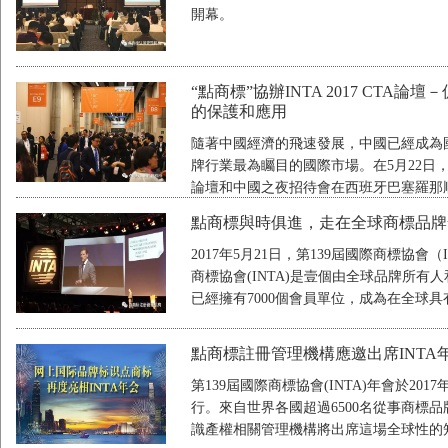
開幕。
“點商標”協辦INTA 2017 CT
的保護和應用
隨著中國經濟的飛速發展，中國已經成為國
牌行業最為矚目的國際市場。在5月22日，由中
論壇和中國之夜招待會在西班牙巴塞羅那
點商標與時俱進，走在全球商標品牌
2017年5月21日，第139屆國際商標協
商標協會(INTA)是壹個由全球品牌所
已經擁有7000個會員單位，成為在全球
點商標註冊管理機構應邀出席INT
第139屆國際商標協會(INTA)年會於201
行。來自世界各國超過6500名從事商標
識產權相關管理機構將出席這場全球性的