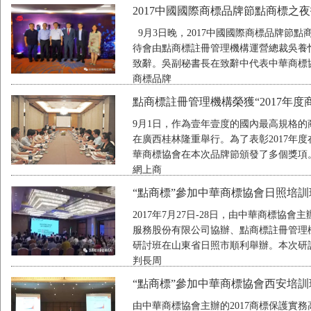
2017中國國際商標品牌節點商標之
9月3日晚，2017中國國際商標品牌節
待會由點商標註冊管理機構運營總裁吳養
致辭。吳副秘書長在致辭中代表中華商標
商標品牌
點商標註冊管理機構榮獲“2017年
9月1日，作為壹年壹度的國內最高規格的
在廣西桂林隆重舉行。為了表彰2017年
華商標協會在本次品牌節頒發了多個獎項
網上商
“點商標”參加中華商標協會日照培訓
2017年7月27日-28日，由中華商標
服務股份有限公司協辦、點商標註冊管理
研討班在山東省日照市順利舉辦。本次研
判長周
“點商標”參加中華商標協會西安培訓
由中華商標協會主辦的2017商標保護實務