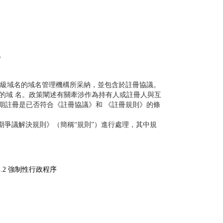
出。
标”頂級域名的域名管理機構所采納，並包含於註冊協議。
）內註冊的域 名。政策闡述有關牽涉作為持有人或註冊人與互
升期註冊是已否符合《註冊協議》和 《註冊規則》的條
期爭議解決規則》（簡稱“規則”）進行處理，其中規
_SDRP_CN.pdf
.2 強制性行政程序