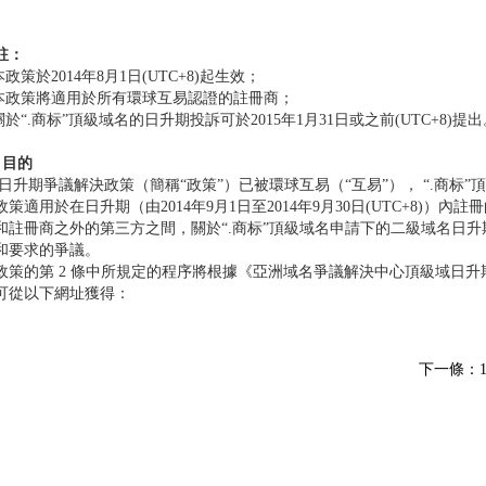
註：
.本政策於2014年8月1日(UTC+8)起生效；
.本政策將適用於所有環球互易認證的註冊商；
.關於“.商标”頂級域名的日升期投訴可於2015年1月31日或之前(UTC+8)提
1 目的
 日升期爭議解決政策（簡稱“政策”）已被環球互易（“互易”）， “.商
政策適用於在日升期（由2014年9月1日至2014年9月30日(UTC+8)
和註冊商之外的第三方之間，關於“.商标”頂級域名申請下的二級域名日
和要求的爭議。
政策的第 2 條中所規定的程序將根據《亞洲域名爭議解決中心頂級域日升
可從以下網址獲得：
http://www.adndrc.org/mten/img/pdf/SDRP/Trademark
下一條：1