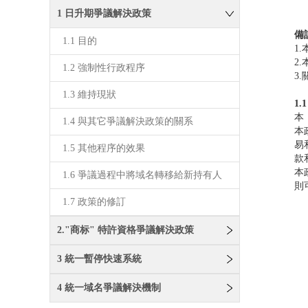
1 日升期爭議解決政策
備
1.1 目的
1
2
1.2 強制性行政程序
3
1.3 維持現狀
1.
本
1.4 與其它爭議解決政策的關系
本
易
1.5 其他程序的效果
款
本
1.6 爭議過程中將域名轉移給新持有人
則
1.7 政策的修訂
2."商标" 特許資格爭議解決政策
3 統一暫停快速系統
4 統一域名爭議解決機制