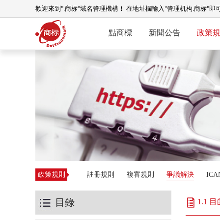
歡迎來到".商标"域名管理機構！ 在地址欄輸入"管理机构.商标"即
點商標
新聞公告
政策
政策規則
註冊規則
複審規則
爭議解決
IC
目錄
1.1 