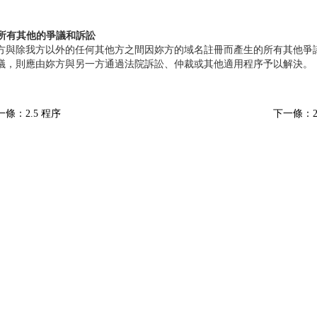
. 所有其他的爭議和訴訟
方與除我方以外的任何其他方之間因妳方的域名註冊而產生的所有其他爭
議，則應由妳方與另一方通過法院訴訟、仲裁或其他適用程序予以解決。
一條：2.5 程序
下一條：2