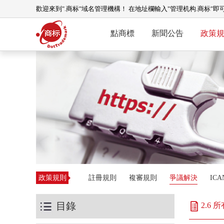
歡迎來到".商标"域名管理機構！ 在地址欄輸入"管理机构.商标"即
點商標
新聞公告
政策
政策規則
註冊規則
複審規則
爭議解決
IC
目錄
2.6