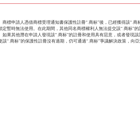
標申請人憑借商標受理通知書保護性註冊“.商标”後，已經獲得該“.商
鎖定暫時無法使用。在此期間，其他同名商標權利人無法提交該“.商标”的
果其他潛在申請人發現該“.商标”的註冊和使用具有惡意，或者發現該註
使該“.商标”的保護性註冊沒有過期，仍可通過“.商标”爭議解決政策，向