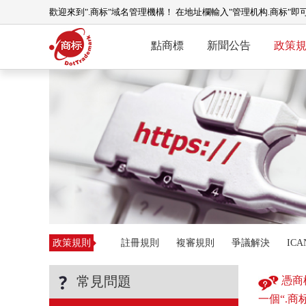
歡迎來到".商标"域名管理機構！ 在地址欄輸入"管理机构.商标"即
點商標
新聞公告
政策
政策規則
註冊規則
複審規則
爭議解決
IC
常見問題
憑商
一個“.商