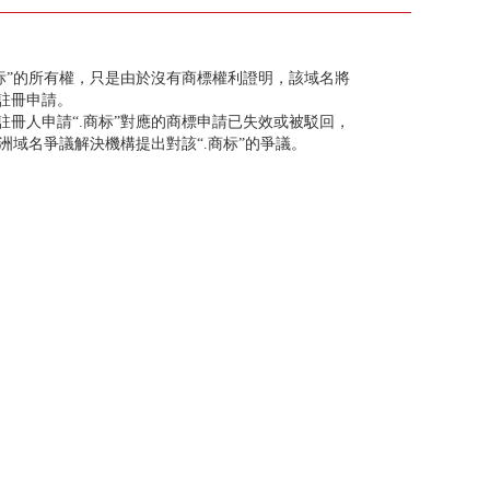
标”的所有權，只是由於沒有商標權利證明，該域名將
註冊申請。
冊人申請“.商标”對應的商標申請已失效或被駁回，
亞洲域名爭議解決機構提出對該“.商标”的爭議。