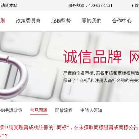
可訪問本站
服务熱線：400-628-1121
♦ 
規則
政策委員會
服務監督
關於我們
合作中心
ANN共識政策
常見問題
開放流程
申請人須知
標申請受理書成功註冊的“.商标”，在未獲取商標證書或商標公
标”？