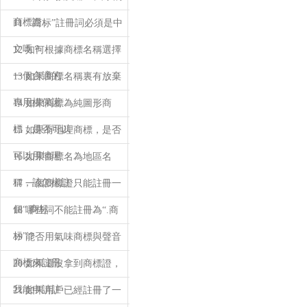
商標證
11 “.商标”註冊詞必須是中
文嗎？
12 如何根據商標名稱選擇
一個合適的
13 如果商標名稱裏有放棄
專用權保護
14 如果商標為純圖形商
標，是否可以
15 如果有地理商標，是否
可以用地理
16 如果商標名為地區名
稱，該怎樣註
17 一個商標證只能註冊一
個“.商标
18 哪些詞不能註冊為“.商
标”？
19 能否用氣味商標與聲音
商標來註冊
20 如果還沒拿到商標證，
我能申請註
21 如果用戶已經註冊了一