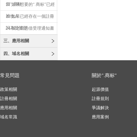
個“.商标
22 如果想要的“.商标”已經
被他人
23 如果已經存在一個註冊
詞為簡體形
24 我之前憑借受理通知書
註冊了“.
三、應用相關
四、域名相關
常見問題
關於".商标"
政策相關
起源價值
註冊相關
註冊規則
應用相關
爭議解決
域名常識
應用案例