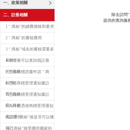
一、政策相關
除去訪問“.
二、註冊相關
提供的查詢服務驗
1 “.商标”的續費價格和要求
2 “.商标”的審核費用
3 “.商标”域名的審核需要多
長時
4 在哪裏可以查詢我註冊
的“.商标
5 憑借商標證書申請 “.商
标”有
6 憑借商標受理通知書註
冊“.商标
7 憑借商標受理通知書註
冊“.商标
8 為什麽憑借商標受理通知
書註冊的
9 註冊“.商标”後是否可以獲
得註
10 “.商标”接受哪些國家的