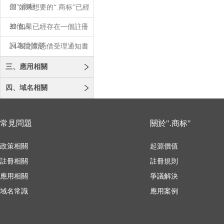
個“.商标
22 如果想要的“.商标”已經
被他人
23 如果已經存在一個註冊
詞為簡體形
24 我之前憑借受理通知書
註冊了“.
三、應用相關
四、域名相關
常見問題
關於".商标"
政策相關
起源價值
註冊相關
註冊規則
應用相關
爭議解決
域名常識
應用案例