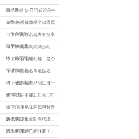
商標證
11 “.商标”註冊詞必須是中
文嗎？
12 如何根據商標名稱選擇
一個合適的
13 如果商標名稱裏有放棄
專用權保護
14 如果商標為純圖形商
標，是否可以
15 如果有地理商標，是否
可以用地理
16 如果商標名為地區名
稱，該怎樣註
17 一個商標證只能註冊一
個“.商标
18 哪些詞不能註冊為“.商
标”？
19 能否用氣味商標與聲音
商標來註冊
20 如果還沒拿到商標證，
我能申請註
21 如果用戶已經註冊了一