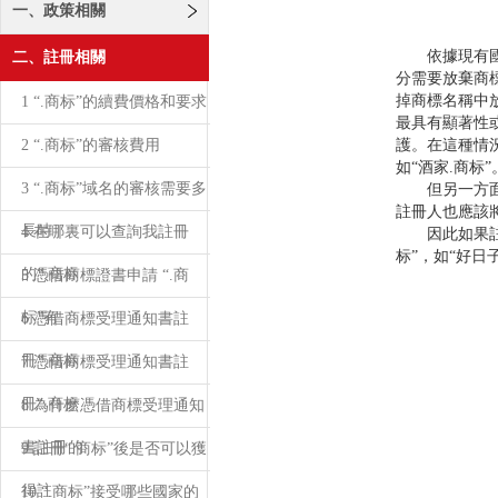
一、政策相關
依據現有國際
二、註冊相關
分需要放棄商
掉商標名稱中
1 “.商标”的續費價格和要求
最具有顯著性或
2 “.商标”的審核費用
護。在這種情
如“酒家.商标”
3 “.商标”域名的審核需要多
但另一方面，
註冊人也應該將
長時
4 在哪裏可以查詢我註冊
因此如果註冊
标”，如“好日
的“.商标
5 憑借商標證書申請 “.商
标”有
6 憑借商標受理通知書註
冊“.商标
7 憑借商標受理通知書註
冊“.商标
8 為什麽憑借商標受理通知
書註冊的
9 註冊“.商标”後是否可以獲
得註
10 “.商标”接受哪些國家的