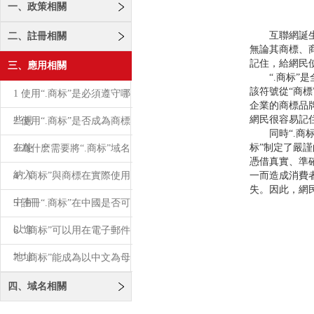
一、政策相關
互聯網誕生於
二、註冊相關
無論其商標、
記住，給網民
三、應用相關
“.商标”是
該符號從“商
1 使用“.商标”是必須遵守哪
企業的商標品
網民很容易記
些規
2 使用“.商标”是否成為商標
同時“.商标
在使
标”制定了嚴
3 為什麽需要將“.商标”域名
憑借真實、準
納入
4 “.商标”與商標在實際使用
一而造成消費
失。因此，網民
中有
5 註冊“.商标”在中國是否可
以進
6 “.商标”可以用在電子郵件
地址
7 “.商标”能成為以中文為母
語的
四、域名相關