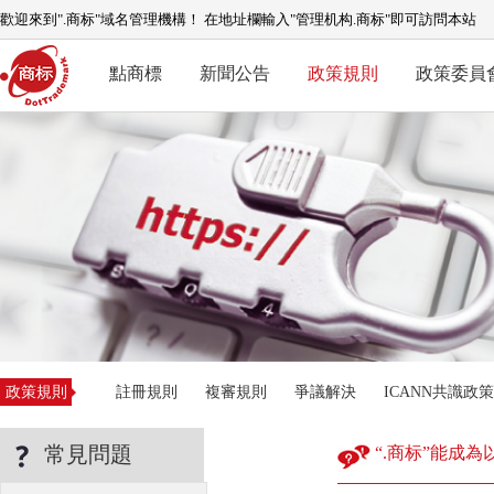
歡迎來到".商标"域名管理機構！ 在地址欄輸入"管理机构.商标"即可訪問本站
點商標
新聞公告
政策規則
政策委員
政策規則
註冊規則
複審規則
爭議解決
ICANN共識政策
常見問題
“.商标”能成