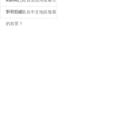
8 網民已經習慣使用搜索引
擎尋找網
9 中文域名在中文地區發展
的前景？