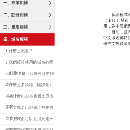
一、政策相關
多語種域名如
二、註冊相關
（IETF）發
用，為中國網
三、應用相關
目前，國內已經
中文域名郵箱
四、域名相關
冊中文郵箱賬
1 什麽是域名？
2 我們經常使用的域名有哪
些類別？
3 ICANN是一個擁有什麽權
力的
4 什麽是多語種（國際化）
域名？
5 為什麽ICANN會推出眾多
不同
6 中文域名已經廣泛被瀏覽
器支持了
7 中文域名可以應用於電子
郵件嗎？