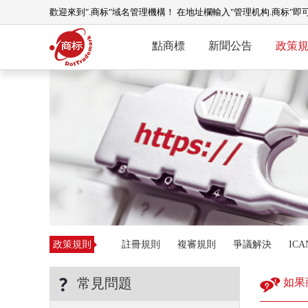
歡迎來到".商标"域名管理機構！ 在地址欄輸入"管理机构.商标"即
點商標
新聞公告
政策
政策規則
註冊規則
複審規則
爭議解決
IC
常見問題
如果