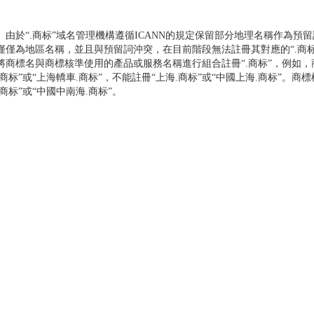
於“.商标”域名管理機構遵循ICANN的規定保留部分地理名稱作為預
僅僅為地區名稱，並且與預留詞沖突，在目前階段無法註冊其對應的“.商
將商標名與商標核準使用的產品或服務名稱進行組合註冊“.商标”，例如，商
.商标”或“上海轎車.商标”，不能註冊“上海.商标”或“中國上海.商标”。商
.商标”或“中國中南海.商标”。