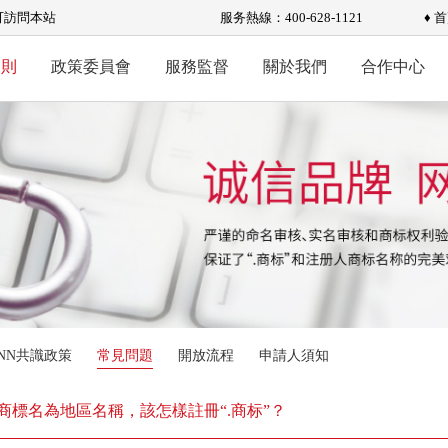
可訪問本站
服务熱線：400-628-1121
♦ 
規則
政策委員會
服務監督
關於我們
合作中心
ANN共識政策
常見問題
開放流程
申請人須知
商標名為地區名稱，該怎樣註冊“.商标”？